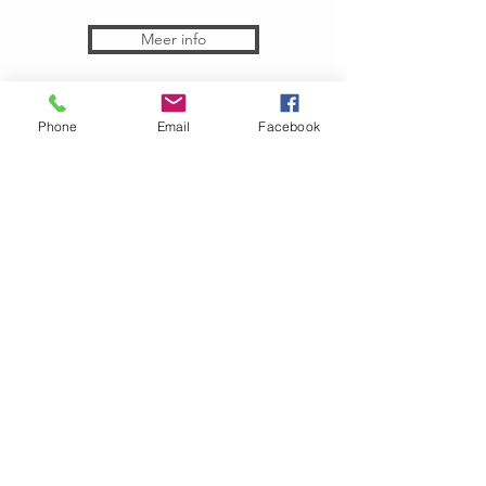
Meer info
Phone
Email
Facebook
Boekingen
Voorstelling Paardje in Galop via
Brown Field Studio
.
Tentoonstelling Bruin Smeyers via
Brown Field Studio
Hier